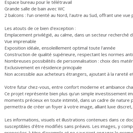
Espace bureau pour le télétravail
Grande salle de bain avec WC
2 balcons : l'un orienté au Nord, l'autre au Sud, offrant une vu
Les atouts de ce bien d'exception :
Emplacement privilégié, au calme, dans un secteur recherché d
Vue imprenable
Exposition idéale, ensoleillement optimal toute l'année
Construction de qualité supérieure, respectant les normes ant
Nombreuses possibilités de personnalisation : choix des matér
Exclusivement en résidence principale
Non accessible aux acheteurs étrangers, ajoutant à la rareté et l
Votre futur chez-vous, entre confort moderne et ambiance cha
Ce projet représente bien plus qu'un simple investissement immob
moments précieux en toute intimité, dans un cadre de nature p
permettra de créer un foyer à votre image, alliant luxe discret
Les informations, visuels et illustrations contenues dans ce docu
susceptibles d'être modifiés sans préavis. Les images, y comp
proposées à titre d'exemple et ne sauraient engager le promot