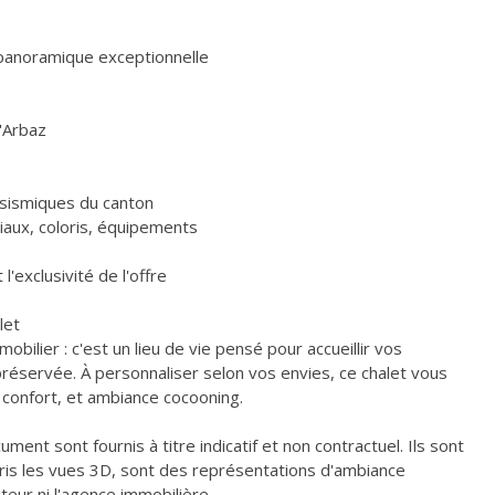
e panoramique exceptionnelle
'Arbaz
isismiques du canton
iaux, coloris, équipements
'exclusivité de l'offre
let
ilier : c'est un lieu de vie pensé pour accueillir vos
réservée. À personnaliser selon vos envies, ce chalet vous
, confort, et ambiance cocooning.
ment sont fournis à titre indicatif et non contractuel. Ils sont
ris les vues 3D, sont des représentations d'ambiance
eur ni l'agence immobilière.