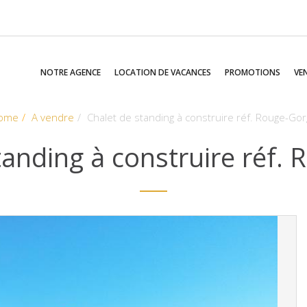
NOTRE AGENCE
LOCATION DE VACANCES
PROMOTIONS
VE
ome
A vendre
Chalet de standing à construire réf. Rouge-Go
tanding à construire réf.